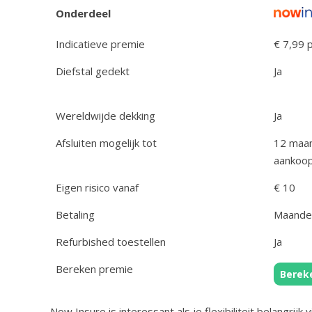
Onderdeel
Indicatieve premie
€ 7,99 
Diefstal gedekt
Ja
Wereldwijde dekking
Ja
Afsluiten mogelijk tot
12 maa
aankoo
Eigen risico vanaf
€ 10
Betaling
Maandel
Refurbished toestellen
Ja
Bereken premie
Berek
Now Insure is interessant als je flexibiliteit belangrij