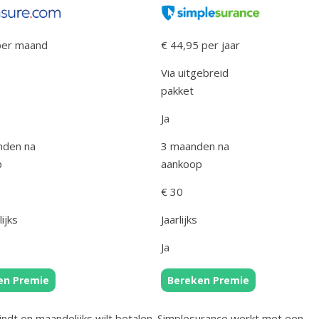
per maand
€ 44,95 per jaar
Via uitgebreid
pakket
Ja
nden na
3 maanden na
p
aankoop
€ 30
ijks
Jaarlijks
Ja
en Premie
Bereken Premie
k vindt en maandelijks wilt betalen. Simplesurance werkt met een